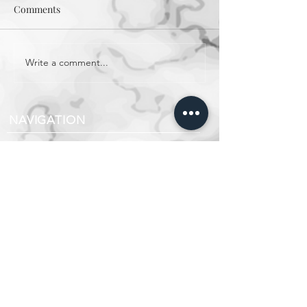
Comments
Write a comment...
【管理心得】物管業吸新
【AI取代人類】
世代 盼扭轉刻板印象
智能搶飯碗 42
發牌＋設立守則推動專業
敢向上司坦誠使用
化
NAVIGATION
Home
About Us
Our Services
Community
Contact Us
CONTACT
+852 3953 1689