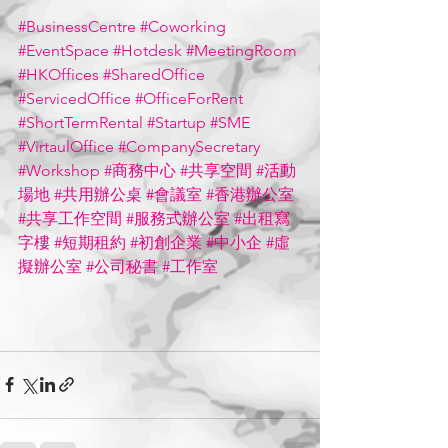
#BusinessCentre
#Coworking
#EventSpace
#Hotdesk
#MeetingRoom
#HKOffices
#SharedOffice
#ServicedOffice
#OfficeForRent
#ShortTermRental
#Startup
#SME
#VirtaulOffice
#CompanySecretary
#Workshop
#商務中心
#共享空間
#活動
場地
#共用辦公桌
#會議室
#香港辦公室
#共享工作空間
#服務式辦公室
#出租寫
字樓
#短期租約
#初創企業
#中小企
#虛
擬辦公室
#公司秘書
#工作室