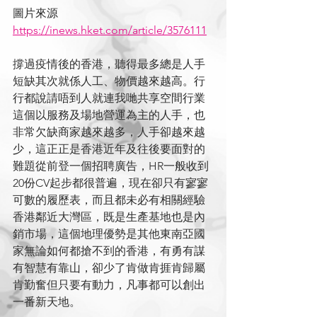
圖片來源
https://inews.hket.com/article/3576111
撐過疫情後的香港，聽得最多總是人手
短缺其次就係人工、物價越來越高。行
行都說請唔到人就連我哋共享空間行業
這個以服務及場地營運為主的人手，也
非常欠缺商家越來越多，人手卻越來越
少，這正正是香港近年及往後要面對的
難題從前登一個招聘廣告，HR一般收到
20份CV起步都很普遍，現在卻只有寥寥
可數的履歷表，而且都未必有相關經驗
香港鄰近大灣區，既是生產基地也是內
銷市場，這個地理優勢是其他東南亞國
家無論如何都搶不到的香港，有勇有謀
有智慧有靠山，卻少了肯做肯捱肯歸屬
肯勤奮但只要有動力，凡事都可以創出
一番新天地。