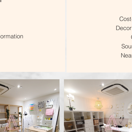
Cost
Decora
formation
Soun
Near