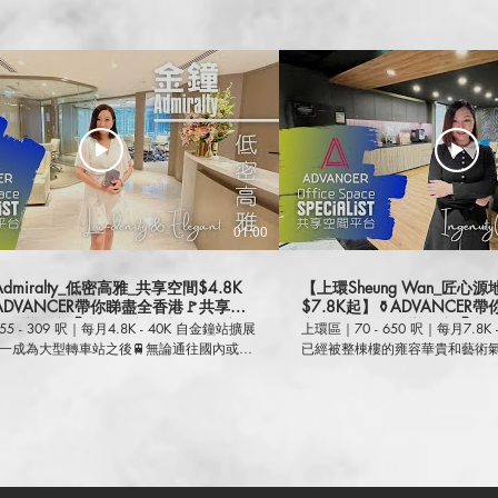
01:00
dmiralty_低密高雅_共享空間$4.8K
【上環Sheung Wan_匠心
ADVANCER帶你睇盡全香港🚩共享空
$7.8K起】⚱️ADVANCER
務式辦公室🪑商務中心💻迷你工作室
享空間☕服務式辦公室🪑商務
5 - 309 呎｜每月4.8K - 40K 自金鐘站擴展
上環區｜70 - 650 呎｜每月7.8K
室
一成為大型轉車站之後🚆無論通往國內或者
已經被整棟樓的雍容華貴和藝術氣
，都成為了超級核心匯聚區🎯如此完善的交
層的共用區域不算得上很寬敞，
為該區帶來幾何級數的辦公室及共享空間需
材，充分掩蓋了空間上的空缺🎨
‍💻雖然金鐘區普遍尺價僅次於中環，但九成也
間，最難抗拒的就是全層的中西合
字樓令租金差額上落不多📊既然同區環境因
古典文物去到調酒工具🍸你都可以
同之下，服務水平和低密度便成為了相比之
是一個會令人上癮的工作空間💫 ✅免費24小時冷氣
💎所以，要搶佔先機，就要把握機會喇❗️ ✅
✅強力網速 ✅全層四千尺會員空間
樞紐 ✅四綫合一大型轉綫站 ✅維港山景雙景
費 🔻設施分佈不同樓層 房間呎數範圍 : 70 - 650呎