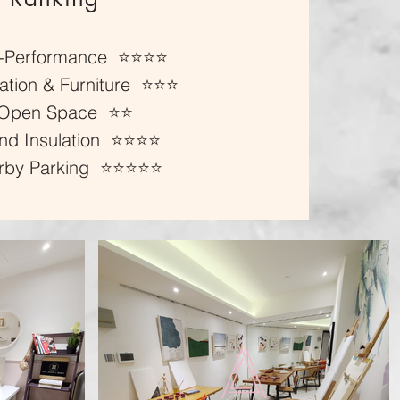
-Performance ⭐️⭐️⭐️⭐️
tion & Furniture ⭐️⭐️⭐️
Open Space ⭐️⭐️
d Insulation ⭐️⭐️⭐️⭐️
by Parking ⭐️⭐️⭐️⭐️⭐️