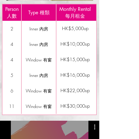
Person
Monthly Rental
Type 種類
⼈數
每⽉租⾦
HK$5,000up
2
Inner 內房
HK$10,000up
4
Inner 內房
HK$15,000up
4
Window 有窗
HK$16,000up
5
Inner 內房
HK$22,000up
6
Window 有窗
HK$30,000up
11
Window 有窗