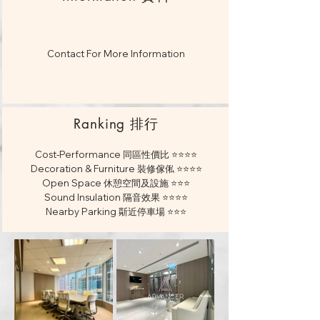
Contact For More Information
Ranking 排⾏
Cost-Performance 同區性價⽐ ⭐️⭐️⭐️⭐️
Decoration & Furniture 裝修傢俬 ⭐️⭐️⭐️⭐️
Open Space 休憩空間及設施 ⭐️⭐️⭐️
Sound Insulation 隔⾳效果 ⭐️⭐️⭐️⭐️
Nearby Parking 斴近停⾞場 ⭐️⭐️⭐️