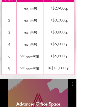
HK$2,900up
1
Inner 內房
HK$3,500up
2
Inner 內房
HK$3,800up
3
Inner 內房
HK$5,000up
4
Inner 內房
HK$6,800up
6
Window有窗
HK$11,000up
8
Window有窗
Advancer Office Space