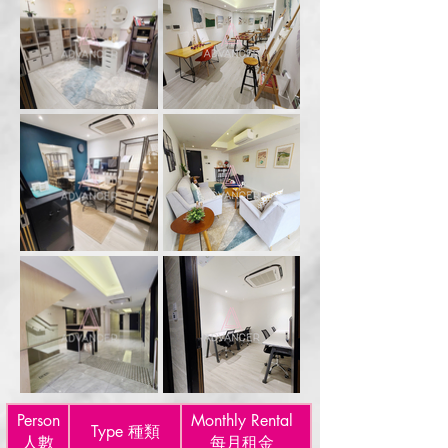
Person
Monthly Rental
Type 種類
⼈數
每⽉租⾦