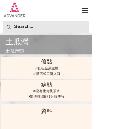
⼟⽠灣
⼟⽠灣道
優點
✅低租⾦業主盤
✅酒店式⼯廈⼊⼝
缺點
❌沒有接待及茶⽔
❌距離地鐵站8分鐘步程
資料