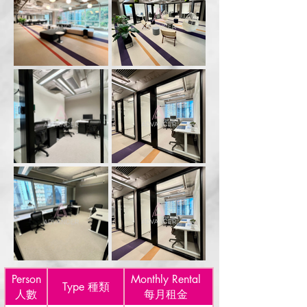
Person
Monthly Rental
Type 種類
⼈數
每⽉租⾦