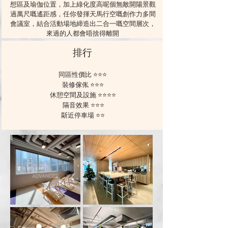
想區及瑜伽位置，加上綠化度高呢個無敵開陽景觀
過萬尺嘅遙距感，任你發揮天馬行空嘅創作力多間
會議室，結合活動場地締造出二合一嘅空間層次，
來過的人都會唔捨得離開
排⾏
同區性價⽐ ⭐️⭐️⭐️
裝修傢俬 ⭐️⭐️⭐️
休憩空間及設施 ⭐️⭐️⭐️⭐️
隔⾳效果 ⭐️⭐️⭐️
斴近停⾞場 ⭐️⭐️