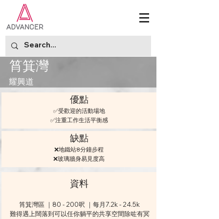
筲箕灣
耀興道
優點
✅受歡迎的活動場地
✅注重工作生活平衡感
缺點
❌地鐵站8分鐘步程
❌玻璃牆身易見度高
資料
筲箕灣區 ｜80 - 200呎 ｜每月7.2k - 24.5k
難得遇上闊落到可以任你躺平的共享空間除咗有冥